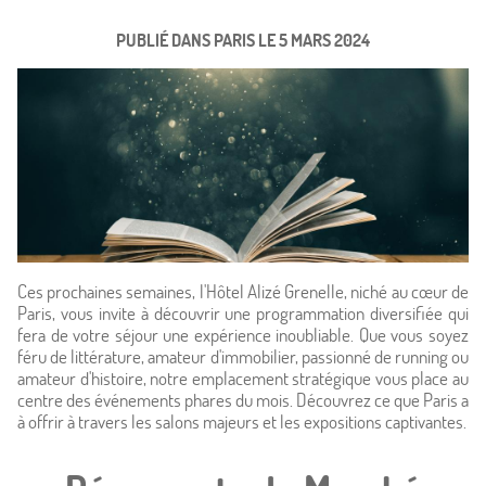
PUBLIÉ DANS
PARIS
LE
5 MARS 2024
Ces prochaines semaines, l'Hôtel Alizé Grenelle, niché au cœur de
Paris, vous invite à découvrir une programmation diversifiée qui
fera de votre séjour une expérience inoubliable. Que vous soyez
féru de littérature, amateur d'immobilier, passionné de running ou
amateur d'histoire, notre emplacement stratégique vous place au
centre des événements phares du mois. Découvrez ce que Paris a
Accueil
à offrir à travers les salons majeurs et les expositions captivantes.
Hôtel & Services