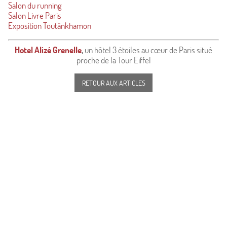
Salon du running
Salon Livre Paris
Exposition Toutânkhamon
Hotel Alizé Grenelle
,
un hôtel 3 étoiles au cœur de Paris situé
proche de la Tour Eiffel
RETOUR AUX ARTICLES
87, avenue Émile Zola 75015 Paris