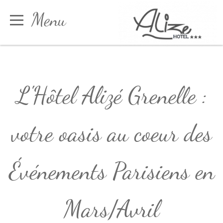
Panneau de gestion des cookies
Menu
Réserver
L'Hôtel Alizé Grenelle :
votre oasis au coeur des
Événements Parisiens en
Mars/Avril