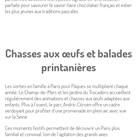
Chambres
parfaite pour savourer le savoir-faire chocolatier français et initier
les plus jeunes aux traditions pascales.
Offres
Photos
Situation
Chasses aux œufs et balades
À proximité
printanières
Conciergerie
Les sorties en famille à Paris pour Pâques se multiplient chaque
année. Le Champ-de-Mars et les jardins du Trocadéro accueillent
Actualités
régulièrement des animations et chasses aux œufs adaptées aux
enfants. Plus à l’ouest, le parc André-Citroën offre un cadre
verdoyant pour profiter d’une promenade en plein air, avec vue
sur la Seine.
Ces moments festifs permettent de découvrir un Paris plus
familial et convivial, loin de l’agitation des grands axes