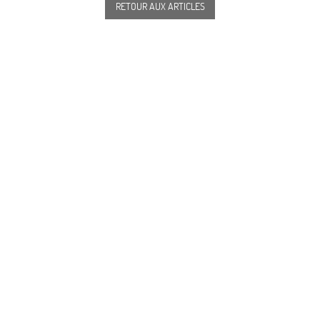
RETOUR AUX ARTICLES
87, avenue Émile Zola 75015 Paris
+33 1 45 78 08 22
info@alizeparis.com