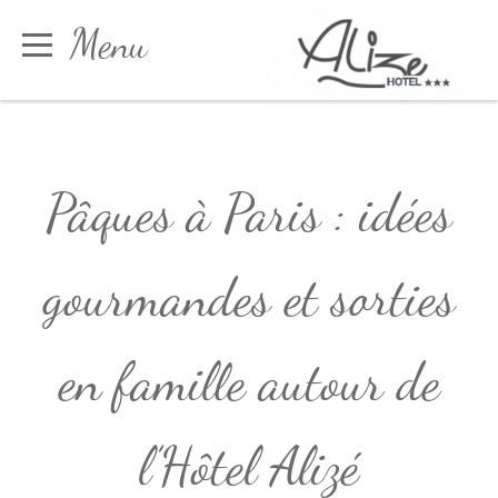
Panneau de gestion des cookies
Menu
Réserver
Pâques à Paris : idées
gourmandes et sorties
en famille autour de
l’Hôtel Alizé