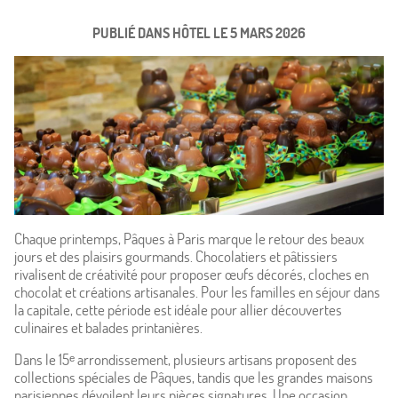
PUBLIÉ DANS
HÔTEL
LE
5 MARS 2026
Chaque printemps, Pâques à Paris marque le retour des beaux
jours et des plaisirs gourmands. Chocolatiers et pâtissiers
rivalisent de créativité pour proposer œufs décorés, cloches en
chocolat et créations artisanales. Pour les familles en séjour dans
Accueil
la capitale, cette période est idéale pour allier découvertes
culinaires et balades printanières.
Hôtel & Services
Dans le 15ᵉ arrondissement, plusieurs artisans proposent des
collections spéciales de Pâques, tandis que les grandes maisons
parisiennes dévoilent leurs pièces signatures. Une occasion