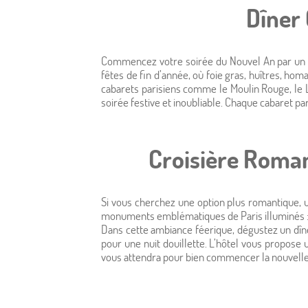
Dîner
Accueil
Hôtel & Services
Commencez votre soirée du Nouvel An par un d
fêtes de fin d’année, où foie gras, huîtres, ho
Chambres
cabarets parisiens comme le Moulin Rouge, le 
soirée festive et inoubliable. Chaque cabaret pa
Offres
Croisière Romant
Photos
Situation
Si vous cherchez une option plus romantique, u
monuments emblématiques de Paris illuminés : 
Dans cette ambiance féerique, dégustez un dîner
À proximité
pour une nuit douillette. L’hôtel vous propose
vous attendra pour bien commencer la nouvell
Conciergerie