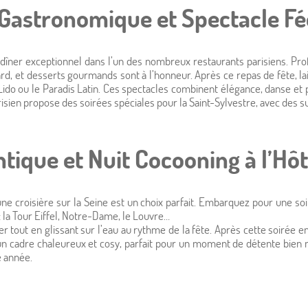
 Gastronomique et Spectacle Fé
îner exceptionnel dans l’un des nombreux restaurants parisiens. Pro
mard, et desserts gourmands sont à l’honneur. Après ce repas de fête,
Lido ou le Paradis Latin. Ces spectacles combinent élégance, danse et
risien propose des soirées spéciales pour la Saint-Sylvestre, avec des s
Hô
ique et Nuit Cocooning à l’Hôt
Hotel Alizé 
Hôtel 3 
Des ser
Evénem
Une s
Cal
Me
ne croisière sur la Seine est un choix parfait. Embarquez pour une so
la Tour Eiffel, Notre-Dame, le Louvre…
 tout en glissant sur l’eau au rythme de la fête. Après cette soirée e
 un cadre chaleureux et cosy, parfait pour un moment de détente bien 
e année.