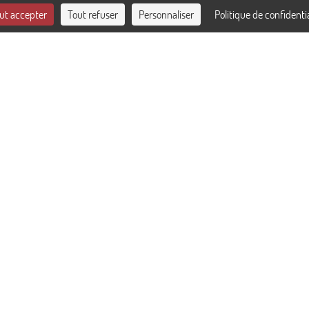
ut accepter
Tout refuser
Personnaliser
Politique de confidentia
Hôtel Alizé Grenelle Tour Eiffel
87, avenue Émile Zola
75015
Paris
+33 1 45 78 08 22
info@alizeparis.com
Plan du site
Mentions légales
Politique de