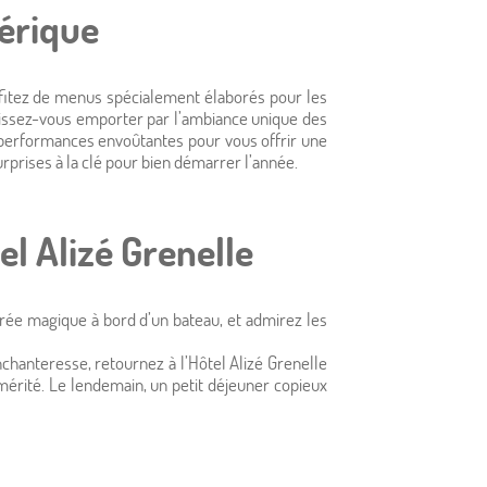
érique
fitez de menus spécialement élaborés pour les
 laissez-vous emporter par l’ambiance unique des
 performances envoûtantes pour vous offrir une
urprises à la clé pour bien démarrer l’année.
tel & Services
Conciergerie
À proximité
Chambres
Actualités
Situation
Accueil
Photos
Offres
el Alizé Grenelle
Grenelle Tour Eiffel en images
étoiles au coeur de Paris
vices pour votre confort
ents à ne pas manquer
ituation exceptionnelle
mes et Confortables
illeur tarif garanti
Activités à faire
Visiter Paris
irée magique à bord d’un bateau, et admirez les
DÉCOUVRIR
nchanteresse, retournez à l’Hôtel Alizé Grenelle
mérité. Le lendemain, un petit déjeuner copieux