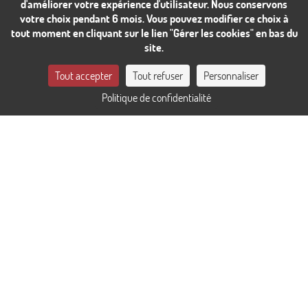
d'améliorer votre expérience d'utilisateur. Nous conservons
votre choix pendant 6 mois. Vous pouvez modifier ce choix à
tout moment en cliquant sur le lien "Gérer les cookies" en bas du
site.
CONTACTEZ-NOUS
Tout accepter
Tout refuser
Personnaliser
Politique de confidentialité
RÉSERVER