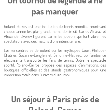
Un tournoi de légende à ne
Offres
pas manquer
Photos
Roland-Garros est une institution du tennis mondial, réunissant
chaque année les plus grands noms du circuit. Carlos Alcaraz et
Situation
Alexander Zverev figurent parmi les joueurs qui font vibrer les
spectateurs avec des matchs d’une intensité rare.
À proximité
Les rencontres se déroulent sur les mythiques Court Philippe-
Chatrier, Suzanne-Lenglen et Simonne-Mathieu, où l’ambiance
Conciergerie
électrisante transporte les fans de tennis. Outre le spectacle
sportif, Roland-Garros propose des espaces d’animations, des
boutiques officielles et des stands gastronomiques pour une
Actualités
immersion totale dans l’univers du tournoi.
Un séjour à Paris près de