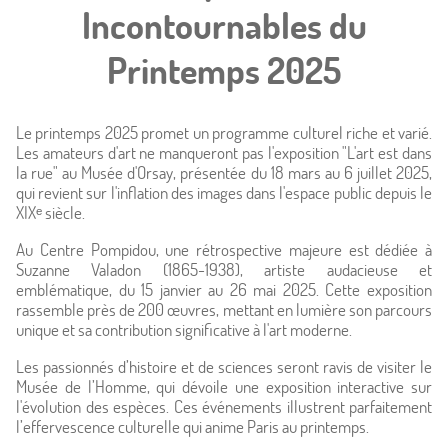
Accueil
Incontournables du
Hôtel & Services
Printemps 2025
Chambres
Le printemps 2025 promet un programme culturel riche et varié.
Les amateurs d'art ne manqueront pas l'exposition "L'art est dans
Offres
la rue" au Musée d'Orsay, présentée du 18 mars au 6 juillet 2025,
qui revient sur l'inflation des images dans l'espace public depuis le
XIXᵉ siècle.
Photos
Au Centre Pompidou, une rétrospective majeure est dédiée à
Situation
Suzanne Valadon (1865-1938), artiste audacieuse et
emblématique, du 15 janvier au 26 mai 2025. Cette exposition
rassemble près de 200 œuvres, mettant en lumière son parcours
À proximité
unique et sa contribution significative à l'art moderne.
Les passionnés d’histoire et de sciences seront ravis de visiter le
Conciergerie
Musée de l’Homme, qui dévoile une exposition interactive sur
l'évolution des espèces. Ces événements illustrent parfaitement
Actualités
l’effervescence culturelle qui anime Paris au printemps.