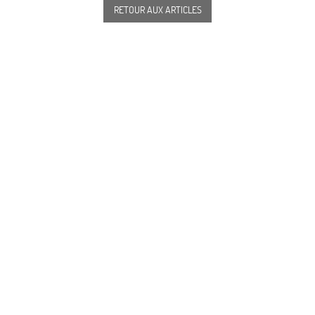
RETOUR AUX ARTICLES
87, avenue Émile Zola 75015 Paris
+33 1 45 78 08 22
info@alizeparis.com