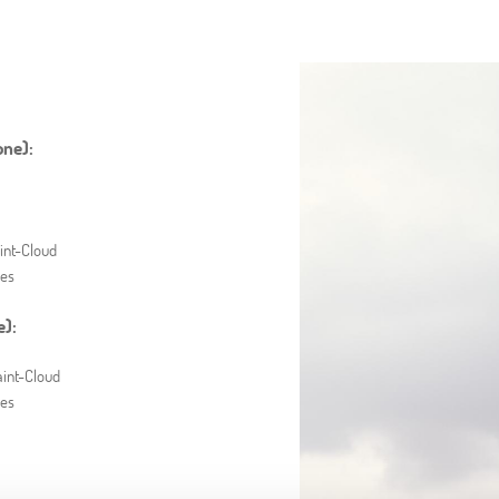
one):
int-Cloud
les
e):
aint-Cloud
les