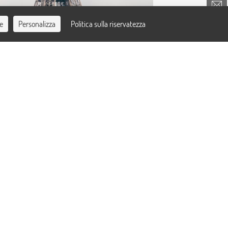
ie
Personalizza
Politica sulla riservatezza
CONTATTACI
5 min. dalla stazione):
nt-Lazare direzione Châtillon – Montrouge
 Boulogne – Pont de Saint-Cloud
a N°1 Place Saint Charles