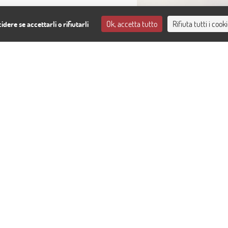
info@alizeparis.com
Ok, accetta tutto
Rifiuta tutti i cook
idere se accettarli o rifiutarli
aint-Cloud
ichel
 de Montrouge
aint-Cloud
les
Dalla Gare Saint-Lazare (2
Prendete la linea
M13
a Gare Sai
Fermata: Duroc
Prendete la linea
M10
direzione
Fermata: Charles Michels. Uscit